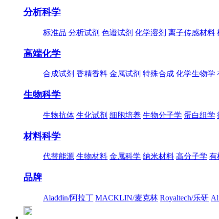
分析科学
标准品
分析试剂
色谱试剂
化学溶剂
离子传感材料
高端化学
合成试剂
香精香料
金属试剂
特殊合成
化学生物学
生物科学
生物抗体
生化试剂
细胞培养
生物分子学
蛋白组学
材料科学
代替能源
生物材料
金属科学
纳米材料
高分子学
有
品牌
Aladdin/阿拉丁
MACKLIN/麦克林
Royaltech/乐研
A