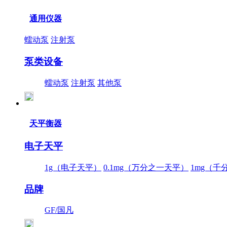
通用仪器
蠕动泵
注射泵
泵类设备
蠕动泵
注射泵
其他泵
天平衡器
电子天平
1g（电子天平）
0.1mg（万分之一天平）
1mg（千
品牌
GF/国凡