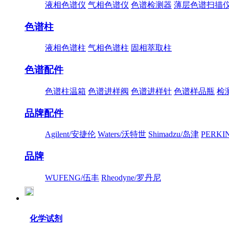
液相色谱仪
气相色谱仪
色谱检测器
薄层色谱扫描
色谱柱
液相色谱柱
气相色谱柱
固相萃取柱
色谱配件
色谱柱温箱
色谱进样阀
色谱进样针
色谱样品瓶
检
品牌配件
Agilent/安捷伦
Waters/沃特世
Shimadzu/岛津
PERK
品牌
WUFENG/伍丰
Rheodyne/罗丹尼
化学试剂