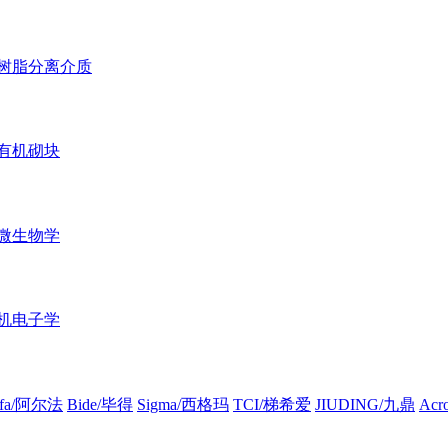
树脂分离介质
有机砌块
微生物学
机电子学
lfa/阿尔法
Bide/毕得
Sigma/西格玛
TCI/梯希爱
JIUDING/九鼎
Ac