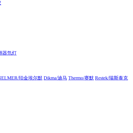
仪
测器氘灯
INELMER/珀金埃尔默
Dikma/迪马
Thermo/赛默
Restek/瑞斯泰克