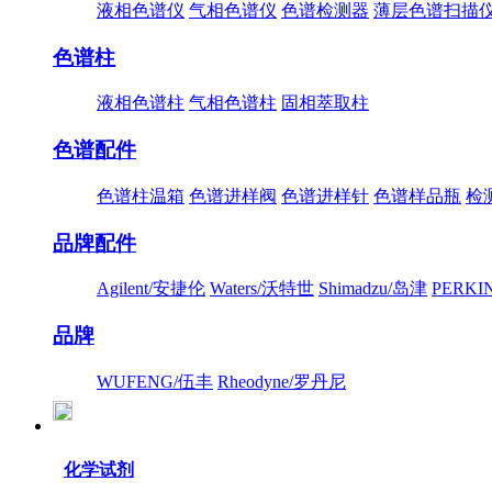
液相色谱仪
气相色谱仪
色谱检测器
薄层色谱扫描
色谱柱
液相色谱柱
气相色谱柱
固相萃取柱
色谱配件
色谱柱温箱
色谱进样阀
色谱进样针
色谱样品瓶
检
品牌配件
Agilent/安捷伦
Waters/沃特世
Shimadzu/岛津
PERK
品牌
WUFENG/伍丰
Rheodyne/罗丹尼
化学试剂