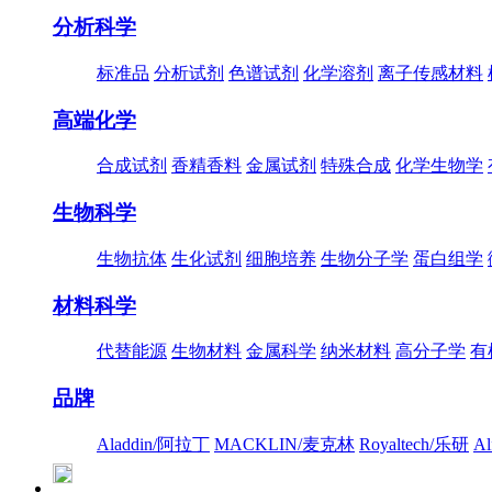
分析科学
标准品
分析试剂
色谱试剂
化学溶剂
离子传感材料
高端化学
合成试剂
香精香料
金属试剂
特殊合成
化学生物学
生物科学
生物抗体
生化试剂
细胞培养
生物分子学
蛋白组学
材料科学
代替能源
生物材料
金属科学
纳米材料
高分子学
有
品牌
Aladdin/阿拉丁
MACKLIN/麦克林
Royaltech/乐研
A