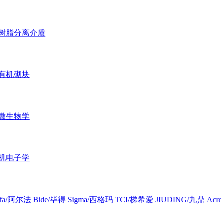
树脂分离介质
有机砌块
微生物学
机电子学
lfa/阿尔法
Bide/毕得
Sigma/西格玛
TCI/梯希爱
JIUDING/九鼎
Ac