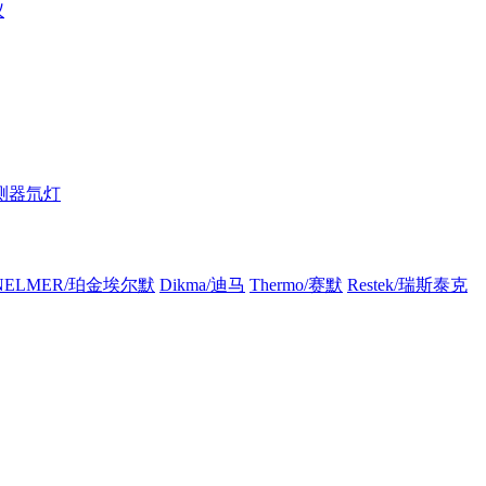
仪
测器氘灯
INELMER/珀金埃尔默
Dikma/迪马
Thermo/赛默
Restek/瑞斯泰克