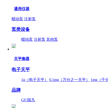
通用仪器
蠕动泵
注射泵
泵类设备
蠕动泵
注射泵
其他泵
天平衡器
电子天平
1g（电子天平）
0.1mg（万分之一天平）
1mg（千
品牌
GF/国凡