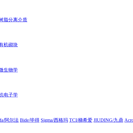
树脂分离介质
有机砌块
微生物学
机电子学
lfa/阿尔法
Bide/毕得
Sigma/西格玛
TCI/梯希爱
JIUDING/九鼎
Ac