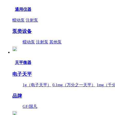
通用仪器
蠕动泵
注射泵
泵类设备
蠕动泵
注射泵
其他泵
天平衡器
电子天平
1g（电子天平）
0.1mg（万分之一天平）
1mg（千
品牌
GF/国凡