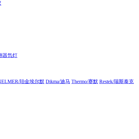
仪
测器氘灯
INELMER/珀金埃尔默
Dikma/迪马
Thermo/赛默
Restek/瑞斯泰克