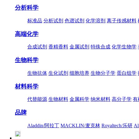
分析科学
标准品
分析试剂
色谱试剂
化学溶剂
离子传感材料
高端化学
合成试剂
香精香料
金属试剂
特殊合成
化学生物学
生物科学
生物抗体
生化试剂
细胞培养
生物分子学
蛋白组学
材料科学
代替能源
生物材料
金属科学
纳米材料
高分子学
有
品牌
Aladdin/阿拉丁
MACKLIN/麦克林
Royaltech/乐研
A