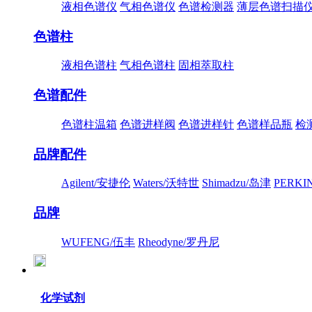
液相色谱仪
气相色谱仪
色谱检测器
薄层色谱扫描
色谱柱
液相色谱柱
气相色谱柱
固相萃取柱
色谱配件
色谱柱温箱
色谱进样阀
色谱进样针
色谱样品瓶
检
品牌配件
Agilent/安捷伦
Waters/沃特世
Shimadzu/岛津
PERK
品牌
WUFENG/伍丰
Rheodyne/罗丹尼
化学试剂